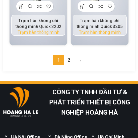
Trạm hàn không chì
Trạm hàn không chì
thông minh Quick 3202
thông minh Quick 3205
Trạm hàn thông minh
Trạm hàn thông minh
1
2
→
CÔNG TY TNHH ĐẦU TƯ &
PHÁT TRIỂN THIẾT BỊ CÔNG
NGHIỆP HOÀNG HÀ
HOANG HA I.E CO., LTD
Hà Nội Office
Đà Nẵng Office
Hồ Chí Minh