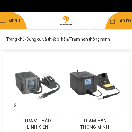
g@hoanghaie.com
@hoanghaie.com
@hoanghaie.com
@hoanghaie.com
hoanghaie.com
2.829
2.479
83.810
03.493
.889.879
0
MENU
₫
0.00
Trang chủ
Dụng cụ và thiết bị hàn
Trạm hàn thông minh
TRẠM THÁO
TRẠM HÀN
LINH KIỆN
THÔNG MINH