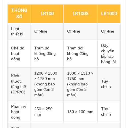
THÔNG
LR100
LR100S
LR1000
SỐ
Loại
Off-line
Off-line
On-line
thiết bị
Dây
Chế độ
Trạm đôi
Trạm đôi
chuyền
hoạt
không đồng
không đồng
lắp ráp
động
bộ
bộ
băng tải
1200 × 1500
1000 × 1310 ×
Kích
× 1750 mm
1750 mm
thước
Tùy
(không bao
(không bao
tổng thể
chỉnh
gồm đèn 3
gồm đèn 3
(D*R*C)
màu)
màu)
Phạm vi
250 × 250
Tùy
hoạt
130 × 130 mm
mm
chỉnh
động