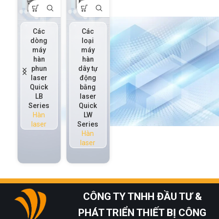
Các
Các
Các
Máy
dòng
loại
loại
hàn
máy
máy
máy
dây
hàn
hàn
hàn
kim
phun
dây tự
phun
loại
laser
động
kem
bằng
Quick
bằng
hàn
laser
LB
laser
bằng
Quick
Series
Quick
laser
LSW
Hàn
LW
Quick
Series
laser
Series
LP
Hàn
Hàn
Series
laser
laser
Hàn
laser
CÔNG TY TNHH ĐẦU TƯ &
PHÁT TRIỂN THIẾT BỊ CÔNG