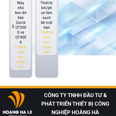
Máy
Thiết bị
Thiết bị
Thiết bị
nhỏ
bôi/ph
định
nhỏ
keo để
un làm
lượng
keo tự
bàn
sạch
chính
động
Quick
bề mặt
xác on-
Quick
QT300
hàn
line
QM800
S và
Thiết bị
Quick
A
QT400
nhỏ
QS800
Thiết bị
A
keo
H
nhỏ
Thiết bị
chính
QM800
keo
nhỏ
xác
Thiết bị
chính
keo
nhỏ
xác
chính
keo
xác
chính
xác
CÔNG TY TNHH ĐẦU TƯ &
PHÁT TRIỂN THIẾT BỊ CÔNG
NGHIỆP HOÀNG HÀ
HOANG HA I.E CO., LTD