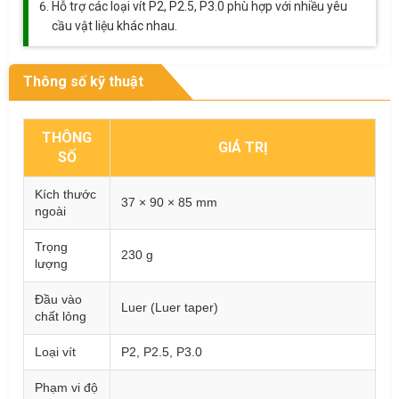
Hỗ trợ các loại vít P2, P2.5, P3.0 phù hợp với nhiều yêu
cầu vật liệu khác nhau.
Thông số kỹ thuật
THÔNG
GIÁ TRỊ
SỐ
Kích thước
37 × 90 × 85 mm
ngoài
Trọng
230 g
lượng
Đầu vào
Luer (Luer taper)
chất lỏng
Loại vít
P2, P2.5, P3.0
Phạm vi độ