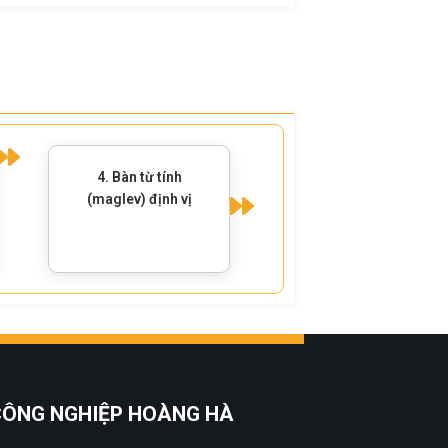
4. Bàn từ tính
5. Chuyển bảng mang
(maglev) định vị
(carrier board) đến vị
trí đánh dấu
 CÔNG NGHIỆP HOÀNG HÀ