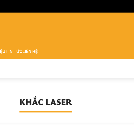
IỆU
TIN TỨC
LIÊN HỆ
KHẮC LASER