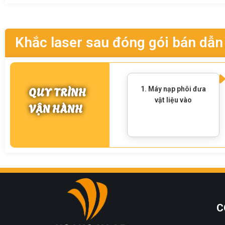
Khắc laser sau đóng gói bán dẫn
QUY TRÌNH
1. Máy nạp phôi đưa
vật liệu vào
VẬN HÀNH
C