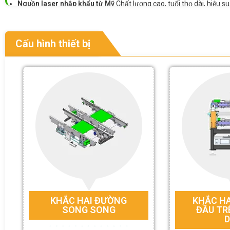
Nguồn laser nhập khẩu từ Mỹ
Chất lượng cao, tuổi thọ dài, hiệu su
Dẫn hướng thị giác độ chính xác cao
Hỗ trợ căn chỉnh vị trí tự độ
Module laser thiết kế nhẹ
Dễ dàng tích hợp vào dây chuyền tự độ
Cấu hình thiết bị
KHẮC HAI ĐƯỜNG
KHẮC HA
SONG SONG
ĐẦU TR
D