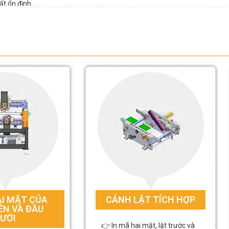
ất ổn định.
ng, giảm sai số và tăng độ chính xác khi khắc.
ng hóa.
I MẶT CỦA
CÁNH LẬT TÍCH HỢP
ÊN VÀ ĐẦU
ƯỚI
👉 In mã hai mặt, lật trước và