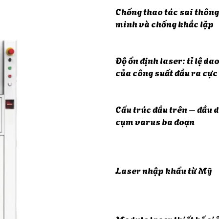
Chống thao tác sai thông
minh và chống khắc lặp
Độ ổn định laser: tỉ lệ da
của công suất đầu ra cực
Cấu trúc đầu trên – đầu d
cụm varus ba đoạn
Laser nhập khẩu từ Mỹ
Module laser thiết kế si