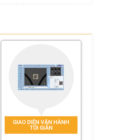
GIAO DIỆN VẬN HÀNH
TỐI GIẢN