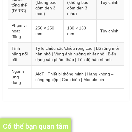
(không bao
(không bao
Tùy chỉnh
tổng thể
gồm đèn 3
gồm đèn 3
(D*R*C)
màu)
màu)
Phạm vi
250 × 250
130 × 130
hoạt
Tùy chỉnh
mm
mm
động
Tính
Tỷ lệ chiều sâu/chiều rộng cao | Bề rộng mối
năng nổi
hàn nhỏ | Vùng ảnh hưởng nhiệt nhỏ | Biến
bật
dạng sản phẩm thấp | Tốc độ hàn nhanh
Ngành
AIoT | Thiết bị thông minh | Hàng không –
ứng
công nghiệp | Cảm biến | Module pin
dụng
Có thể bạn quan tâm