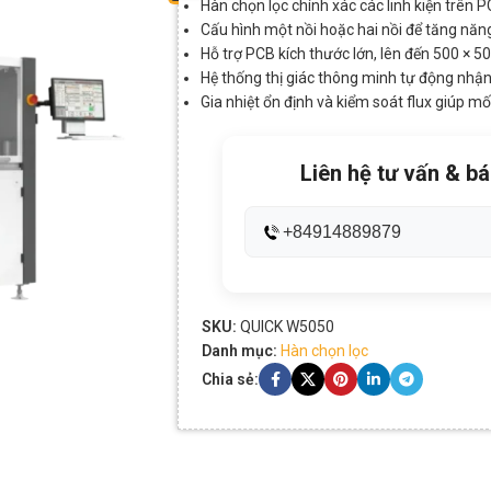
Hàn chọn lọc chính xác các linh kiện trên 
Cấu hình một nồi hoặc hai nồi để tăng năn
Hỗ trợ PCB kích thước lớn, lên đến 500 × 
Hệ thống thị giác thông minh tự động nhậ
Gia nhiệt ổn định và kiểm soát flux giúp m
Liên hệ tư vấn & bá
+84914889879
SKU:
QUICK W5050
Danh mục:
Hàn chọn lọc
Chia sẻ: