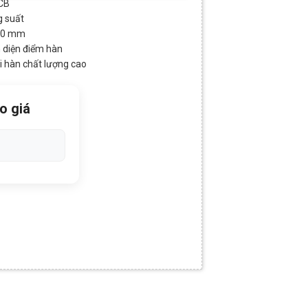
PCB
g suất
500 mm
n diện điểm hàn
ối hàn chất lượng cao
o giá