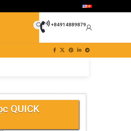
+84914889879
ọc QUICK