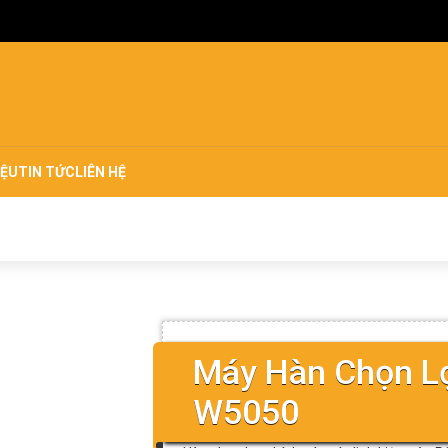
IỆU
TIN TỨC
LIÊN HỆ
Máy Hàn Chọn L
W5050