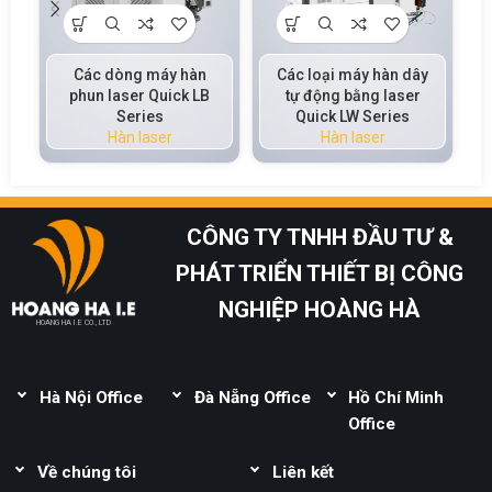
Các dòng máy hàn
Các loại máy hàn dây
phun laser Quick LB
tự động bằng laser
Series
Quick LW Series
Hàn laser
Hàn laser
CÔNG TY TNHH ĐẦU TƯ &
PHÁT TRIỂN THIẾT BỊ CÔNG
NGHIỆP HOÀNG HÀ
HOANG HA I.E CO., LTD
Hà Nội Office
Đà Nẵng Office
Hồ Chí Minh
Đ/c:
Thái Bình, Mai
Đ/c:
Lô B1-1-33, Khu
Office
Lâm, Đông Anh, Hà
đô thị Complex, Lê
Đ/c:
Lô 165, Đường
Nội
Về chúng tôi
Văn Duyệt, Sơn Trà,
Liên kết
14C, Phường Bình