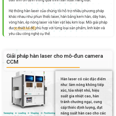
bảo tính ổn định trong quá trình sản xuất hàng loạt.
Hệ thống hàn laser của chúng tôi hỗ trợ nhiều phương pháp
khác nhau như phun thiếc laser, hàn bằng kem hàn, dây hàn,
vòng hàn, ép nóng laser và hàn vật liệu kim loại. Mỗi giải pháp
được thiết kế để phù hợp với từng loại sản phẩm, linh kiện và
Xem thêm
yêu cầu công nghệ cụ thể.
Các công nghệ hàn laser chính:
Giải pháp hàn laser cho mô-đun camera
Hàn phun thiếc bằng laser:
CCM
Tạo lớp phủ thiếc đều và mịn, phù hợp cho các vị trí hàn nhỏ,
dày đặc hoặc yêu cầu tốc độ cao.
Hàn bằng kem hàn laser:
Gia nhiệt chính xác giúp kem hàn tan chảy ổn định, phù hợp
Hàn laser có các đặc điểm
cho linh kiện SMD và các sản phẩm yêu cầu độ tinh vi cao.
như: làm nóng không tiếp
Hàn bằng dây hàn laser:
xúc, tỏa nhiệt nhỏ, hiệu
Điều khiển lượng thiếc chính xác, tạo mối hàn sạch, chắc chắn
suất gia nhiệt cao, hàn
và ổn định trong sản xuất tự động.
tránh chướng ngại, cung
Hàn bằng vòng hàn laser:
cấp thiếc định lượng, đạt
Phù hợp cho chi tiết dạng tròn hoặc khu vực cố định, giúp
năng suất hàn cao cho các