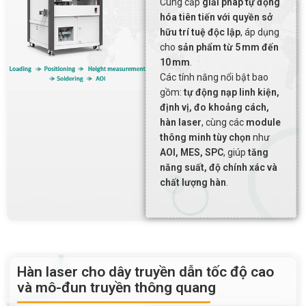
Cung cấp
giải pháp tự động
hóa tiên tiến với quyền sở
hữu trí tuệ độc lập
, áp dụng
cho
sản phẩm từ 5 mm đến
10 mm
.
Các tính năng nổi bật bao
gồm:
tự động nạp linh kiện,
định vị, đo khoảng cách,
hàn laser
, cùng các
module
thông minh tùy chọn
như
AOI, MES, SPC
, giúp
tăng
năng suất, độ chính xác và
chất lượng hàn
.
Hàn laser cho dây truyền dẫn tốc độ cao
và mô-đun truyền thông quang