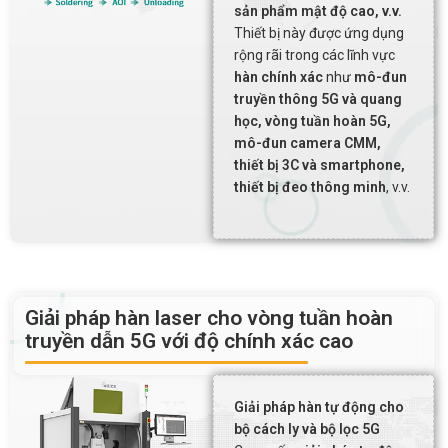
phân bổ vật liệu hàn đồng đều.
sản phẩm mật độ cao, v.v.
Hàn ép nóng bằng laser:
Thiết bị này được ứng dụng
Kết hợp lực ép và nhiệt laser để tạo mối hàn có độ bền cao,
rộng rãi trong các lĩnh vực
phù hợp cho linh kiện có bề mặt khó hàn hoặc yêu cầu độ tin
hàn chính xác
như
mô-đun
cậy lớn.
truyền thông 5G và quang
Hàn kim loại bằng laser:
học, vòng tuần hoàn 5G,
Giải pháp cho các vật liệu kim loại mỏng, vật liệu nhạy nhiệt
mô-đun camera CMM,
hoặc các cấu trúc đòi hỏi độ chính xác cao mà phương pháp
thiết bị 3C và smartphone,
hàn truyền thống khó đáp ứng.
thiết bị đeo thông minh
, v.v.
Giải pháp hàn laser cho vòng tuần hoàn
truyền dẫn 5G với độ chính xác cao
Giải pháp hàn tự động cho
bộ cách ly và bộ lọc 5G