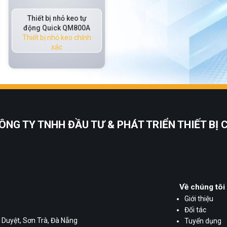
 tự
Van định lượng chính
Van phun áp điện Quic
00A
xác kiểu vít
P3020C
hính
Thiết bị nhỏ keo chính
Thiết bị nhỏ keo chính
xác
xác
ÔNG TY TNHH ĐẦU TƯ & PHÁT TRIỂN THIẾT BỊ
Về chúng tôi
Giới thiệu
Đối tác
 Duyệt, Sơn Trà, Đà Nẵng
Tuyển dụng