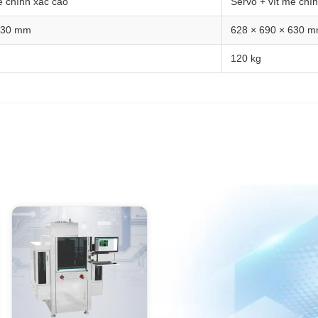
e chính xác cao
Servo + vít me chí
630 mm
628 × 690 × 630 
120 kg