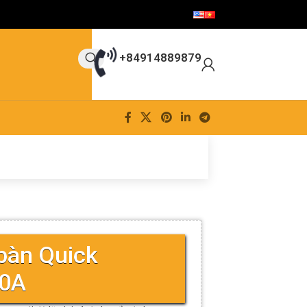
+84914889879
bàn Quick
00A