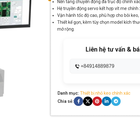
Nền tảng chuyển động đa trục độ chính xác c
Hệ truyền động servo kết hợp vít me chính
Vận hành tốc độ cao, phù hợp cho bôi keo, 
Thiết kế gọn, kèm tùy chọn model kích th
mở rộng.
Liên hệ tư vấn & bá
+84914889879
Danh mục:
Thiết bị nhỏ keo chính xác
Chia sẻ: