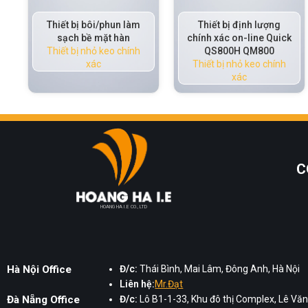
phun làm
Thiết bị định lượng
Thiết bị nhỏ keo
t hàn
chính xác on-line Quick
động Quick QM8
eo chính
QS800H QM800
Thiết bị nhỏ keo c
Thiết bị nhỏ keo chính
xác
xác
C
HOANG HA I.E CO., LTD
Hà Nội Office
Đ/c:
Thái Bình, Mai Lâm, Đông Anh, Hà Nội
Liên hệ:
Mr.Đạt
Đà Nẵng Office
Đ/c:
Lô B1-1-33, Khu đô thị Complex, Lê Văn