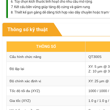
Tùy chọn kích thước linh hoạt cho nhu cầu mở rộng.
Kết cấu bền vững giúp tăng độ cứng và giảm rung.
Thiết kế gọn gàng dễ dàng tích hợp vào dây chuyền hoặc trạm 
Thông số kỹ thuật
THÔNG SỐ
Cấu hình chức năng
QT300S
XY: 5 µm @ 
Độ lặp lại
Z: 10 µm @ 
Độ chính xác định vị
XY: 25 µm @
Tốc độ tối đa (XYZ)
1000 / 1000 /
Gia tốc (XYZ)
1.0 g / 1.0 g /