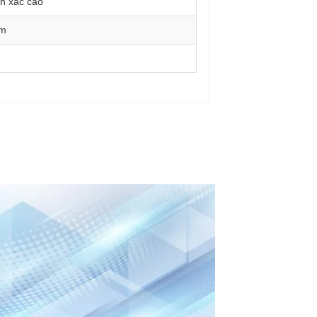
nh xác cao
mm