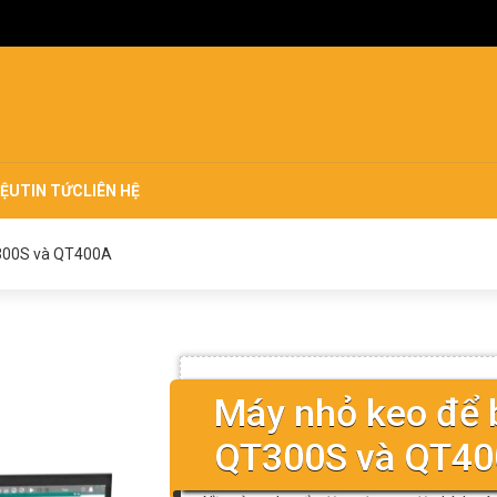
IỆU
TIN TỨC
LIÊN HỆ
T300S và QT400A
Máy nhỏ keo để 
QT300S và QT4