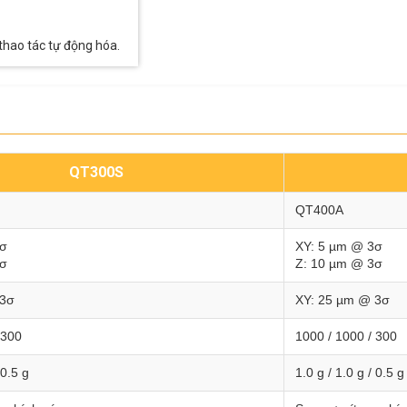
thao tác tự động hóa.
QT300S
QT400A
3σ
XY: 5 µm @ 3σ
3σ
Z: 10 µm @ 3σ
 3σ
XY: 25 µm @ 3σ
 300
1000 / 1000 / 300
 0.5 g
1.0 g / 1.0 g / 0.5 g