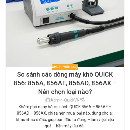
CHƯA PHÂN LOẠI
So sánh các dòng máy khò QUICK
856: 856A, 856AE, 856AD, 856AX –
Nên chọn loại nào?
Admin-QuickVN
Khám phá ngay bài so sánh QUICK 856A – 856AE –
856AD – 856AX, chỉ ra nên mua loại nào, dùng cho ai,
khác nhau ở đâu, giúp bạn đầu tư đúng – làm việc hiệu
quả – bền máy lâu dài.