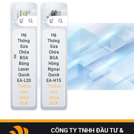
Hệ
Hệ
Hệ
Hệ
Thống
Thống
thống
thống
Sửa
Sửa
sửa
tháo
Chữa
Chữa
chữa
hàn tự
BGA
BGA
BGA
động
Bằng
Hồng
hồng
Quick
Laser
Ngoại
ngoại
EA-
Quick
Quick
R35
F16F
EA-L20
EA-H15
Thiết bị
Thiết bị
Thiết bị
Thiết bị
sửa
sửa
sửa
sửa
chữa
chữa
chữa
chữa
BGA
BGA
BGA
BGA
CÔNG TY TNHH ĐẦU TƯ &